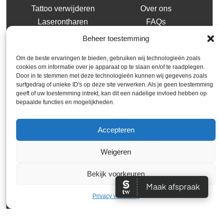
Tattoo verwijderen
Over ons
Laserontharen
FAQs
Huidverbetering
Blog
Beheer toestemming
Openingstijden
Om de beste ervaringen te bieden, gebruiken wij technologieën zoals
cookies om informatie over je apparaat op te slaan en/of te raadplegen.
Door in te stemmen met deze technologieën kunnen wij gegevens zoals
Ma: 09:00 - 17:00
surfgedrag of unieke ID's op deze site verwerken. Als je geen toestemming
geeft of uw toestemming intrekt, kan dit een nadelige invloed hebben op
Di - Wo: 09:00 - 17:30
bepaalde functies en mogelijkheden.
Do: 13:00 - 21:00
Vrij: 09:00 - 17:00
Accepteren
Zat - Zon: Gesloten
Weigeren
Bekijk voorkeuren
Algemene voorwaarden
Privacybeleid
Privacy verklaring
Websiteontwikkeling •
RikiMedia
2025