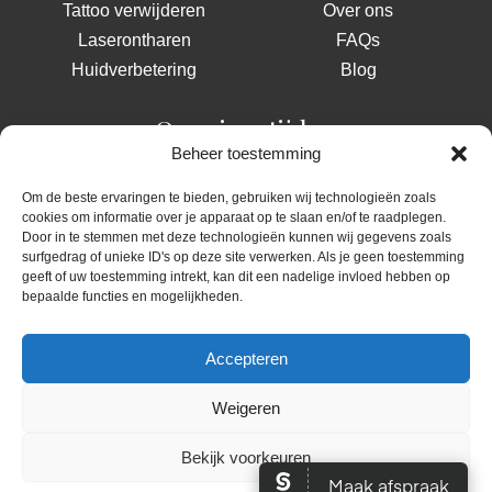
Tattoo verwijderen
Over ons
Laserontharen
FAQs
Huidverbetering
Blog
Openingstijden
Beheer toestemming
Ma: 09:00 - 17:00
Om de beste ervaringen te bieden, gebruiken wij technologieën zoals
Di - Wo: 09:00 - 17:30
cookies om informatie over je apparaat op te slaan en/of te raadplegen.
Do: 13:00 - 21:00
Door in te stemmen met deze technologieën kunnen wij gegevens zoals
Vrij: 09:00 - 17:00
surfgedrag of unieke ID's op deze site verwerken. Als je geen toestemming
geeft of uw toestemming intrekt, kan dit een nadelige invloed hebben op
Zat - Zon: Gesloten
bepaalde functies en mogelijkheden.
Accepteren
Algemene voorwaarden
Privacybeleid
Weigeren
Websiteontwikkeling •
RikiMedia
2025
Bekijk voorkeuren