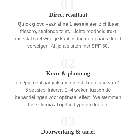
01
Direct resultaat
Quick glow:
vaak al
na 1 sessie
een zichtbaar
frissere, stralende teint. Lichte roodheid trekt
meestal snel weg; je kunt je dag doorgaans direct
vervolgen. Altijd afsluiten met
SPF 50
.
02
Kuur & planning
Teint/pigment aanpakken: meestal een kuur van 4–
6 sessies. Interval 2–4 weken tussen de
behandelingen voor optimaal effect. We stemmen
het schema af op huidtype en doelen.
03
Doorwerking & tarief